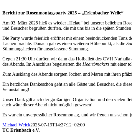
Bericht zur Rosenmontagsparty 2025 – „Erlenbacher Welle“
Am 03. März 2025 hieß es wieder „Helau“ bei unserer beliebten Ro
und Besucher begrüßen durften, die mit uns bis in die späten Stunden
Die Party wurde feierlich eröffnet mit einem beeindruckenden Tanz d
Lachen brachte. Danach gab es einen weiteren Höhepunkt, als die
Sa
Stimmungsliedern für ausgelassene Stimmung.
Gegen 21:30 Uhr durften wir dann das Hofballett des CVH Narhalla 
des Abends. Im Anschluss begeisterten die
Heartbreakers
mit einer t
Zum Ausklang des Abends sorgten Jochen und Maren mit ihren pfälzi
Ein herzliches Dankeschön geht an alle Gäste und Besucher, die die
Veranstaltung!
Unser Dank gilt auch der großartigen Organisation und den vielen flei
euch wäre dieser Abend nicht möglich gewesen!
Es war ein unvergesslicher Rosenmontag, und wir freuen uns schon jet
Michael Weick
2025-07-19T14:27:12+02:00
TC Erlenbach e.V.