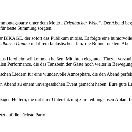
senmontagsparty unter dem Motto
„Erlenbacher Welle“
. Der Abend bega
 für beste Stimmung sorgten.
er BIKAGE, der sofort das Publikum mitriss. Es folgte eine humorvolle
ndhasen Damen
mit ihrem fantastischen Tanz die Bühne rockten. Aber
aus Herxheim willkommen heißen. Mit ihren eleganten Tänzen verzaube
ollen Performance, die das Tanzbein der Gäste noch weiter in Bewegung 
schen Liedern für eine wundervolle Atmosphäre, die den Abend perfek
sen Abend zu einem unvergesslichen Event gemacht haben. Eure gute L
ßigen Helfern, die mit ihrer Unterstützung zum reibungslosen Ablauf bei
zt auf die nächste Party!