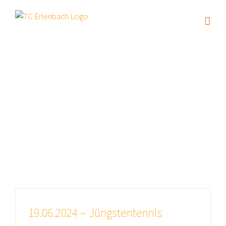
Zum
Inhalt
springen
Archiv für
den Monat:
Juni 2024
19.06.2024 – Jüngstentennis