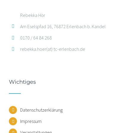
Rebekka Hör
Am Eselspfad 16, 76872 Erlenbach b. Kandel
0170 / 64 84 268
rebekka.hoer(at) tc-erlenbach.de
Wichtiges
Datenschutzerklärung
Impressum
Veranstaltungen