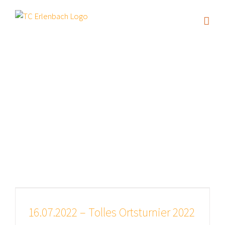
Zum
Inhalt
springen
Archiv für
den Monat:
Juli 2022
16.07.2022 – Tolles Ortsturnier 2022