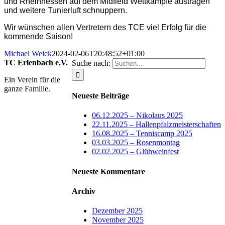
und Rheinhessen auf dem Midfield Wettkämpfe austragen
und weitere Tunierluft schnuppern.
Wir wünschen allen Vertretern des TCE viel Erfolg für die
kommende Saison!
Michael Weick
2024-02-06T20:48:52+01:00
TC Erlenbach e.V.
Suche nach:
Ein Verein für die
ganze Familie.
Neueste Beiträge
06.12.2025 – Nikolaus 2025
22.11.2025 – Hallenpfalzmeisterschaften
16.08.2025 – Tenniscamp 2025
03.03.2025 – Rosenmontag
02.02.2025 – Glühweinfest
Neueste Kommentare
Archiv
Dezember 2025
November 2025