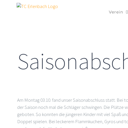
Zum
Inhalt
Verein
springen
Saisonabsch
Am Montag 03.10. fand unser Saisonabschluss statt. Bei 
der Saison noch mal die Schläger schwingen. Die Plätze 
geboten. So konnten die jüngeren Kinder mit viel Spaß un
Doppel spielen. Bei leckerem Flammkuchen, Gyros und to