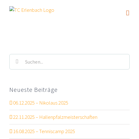
Zum
Inhalt
springen
Suche
nach:
Neueste Beiträge
06.12.2025 – Nikolaus 2025
22.11.2025 – Hallenpfalzmeisterschaften
16.08.2025 – Tenniscamp 2025