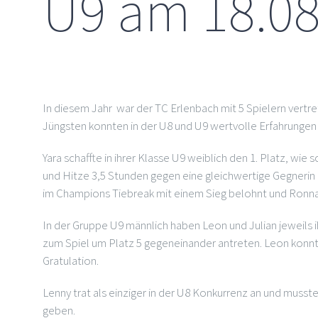
U9 am 18.08
In diesem Jahr war der TC Erlenbach mit 5 Spielern vertre
Jüngsten konnten in der U8 und U9 wertvolle Erfahrungen
Yara schaffte in ihrer Klasse U9 weiblich den 1. Platz, w
und Hitze 3,5 Stunden gegen eine gleichwertige Gegnerin 
im Champions Tiebreak mit einem Sieg belohnt und Ronna e
In der Gruppe U9 männlich haben Leon und Julian jeweils 
zum Spiel um Platz 5 gegeneinander antreten. Leon konnt
Gratulation.
Lenny trat als einziger in der U8 Konkurrenz an und musst
geben.