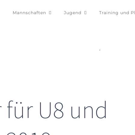
Mannschaften
Jugend
Training und P
Startseite
/
2019
Spielbericht
/
E
,
r für U8 und