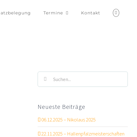
latzbelegung
Termine
Kontakt
rfolgreiche Teilnahme am 2. Neustadt Kids Open
Suche
nach:
Neueste Beiträge
06.12.2025 – Nikolaus 2025
22.11.2025 – Hallenpfalzmeisterschaften