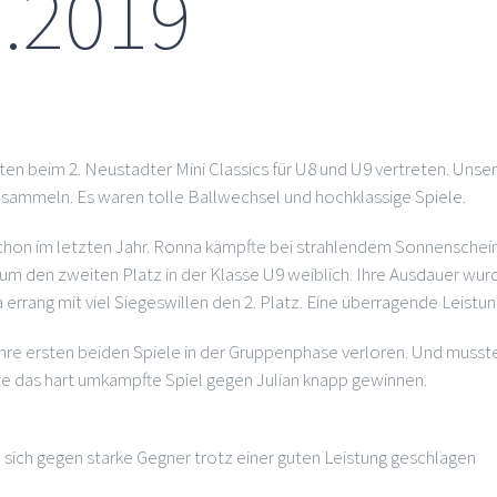
.2019
ten beim 2. Neustadter Mini Classics für U8 und U9 vertreten. Unse
 sammeln. Es waren tolle Ballwechsel und hochklassige Spiele.
ie schon im letzten Jahr. Ronna kämpfte bei strahlendem Sonnenschei
um den zweiten Platz in der Klasse U9 weiblich. Ihre Ausdauer wur
rrang mit viel Siegeswillen den 2. Platz. Eine überragende Leistun
ihre ersten beiden Spiele in der Gruppenphase verloren. Und musst
e das hart umkämpfte Spiel gegen Julian knapp gewinnen.
e sich gegen starke Gegner trotz einer guten Leistung geschlagen