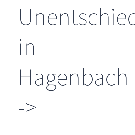
Unentschie
in
Hagenbach
->