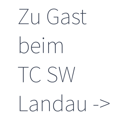
Zu Gast
beim
TC SW
Landau ->