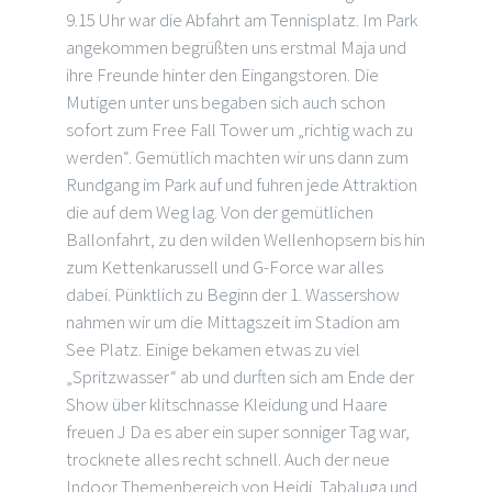
9.15 Uhr war die Abfahrt am Tennisplatz. Im Park
angekommen begrüßten uns erstmal Maja und
ihre Freunde hinter den Eingangstoren. Die
Mutigen unter uns begaben sich auch schon
sofort zum Free Fall Tower um „richtig wach zu
werden“. Gemütlich machten wir uns dann zum
Rundgang im Park auf und fuhren jede Attraktion
die auf dem Weg lag. Von der gemütlichen
Ballonfahrt, zu den wilden Wellenhopsern bis hin
zum Kettenkarussell und G-Force war alles
dabei. Pünktlich zu Beginn der 1. Wassershow
nahmen wir um die Mittagszeit im Stadion am
See Platz. Einige bekamen etwas zu viel
„Spritzwasser“ ab und durften sich am Ende der
Show über klitschnasse Kleidung und Haare
freuen J Da es aber ein super sonniger Tag war,
trocknete alles recht schnell. Auch der neue
Indoor Themenbereich von Heidi, Tabaluga und