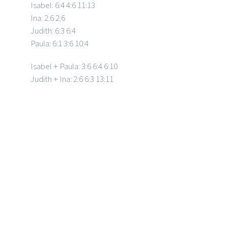
Isabel: 6:4 4:6 11:13
Ina: 2:6 2:6
Judith: 6:3 6:4
Paula: 6:1 3:6 10:4
Isabel + Paula: 3:6 6:4 6:10
Judith + Ina: 2:6 6:3 13:11