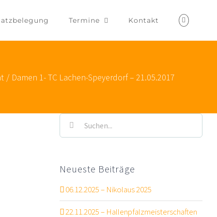
latzbelegung
Termine
Kontakt
ht
/
Damen 1- TC Lachen-Speyerdorf – 21.05.2017
Suche
nach:
Neueste Beiträge
06.12.2025 – Nikolaus 2025
22.11.2025 – Hallenpfalzmeisterschaften