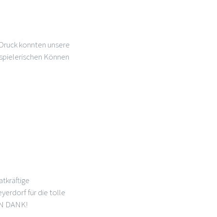
 Druck konnten unsere
r spielerischen Können
atkräftige
erdorf für die tolle
LEN DANK!