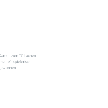
e Damen zum TC Lachen-
mverein spielerisch
 gewonnen.