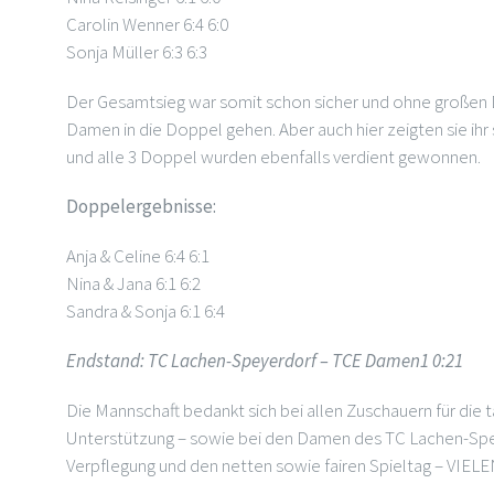
Carolin Wenner 6:4 6:0
Sonja Müller 6:3 6:3
Der Gesamtsieg war somit schon sicher und ohne großen
Damen in die Doppel gehen. Aber auch hier zeigten sie ih
und alle 3 Doppel wurden ebenfalls verdient gewonnen.
Doppelergebnisse:
Anja & Celine 6:4 6:1
Nina & Jana 6:1 6:2
Sandra & Sonja 6:1 6:4
Endstand: TC Lachen-Speyerdorf – TCE Damen1 0:21
Die Mannschaft bedankt sich bei allen Zuschauern für die t
Unterstützung – sowie bei den Damen des TC Lachen-Spey
Verpflegung und den netten sowie fairen Spieltag – VIE