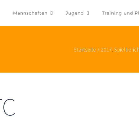
Mannschaften
Jugend
Training und P
Startseite
/
2017
Spielberic
,
TC