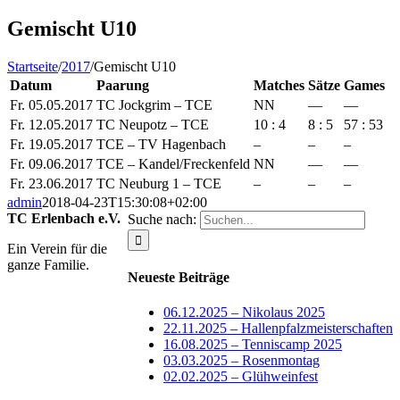
Gemischt U10
Startseite
/
2017
/
Gemischt U10
Datum
Paarung
Matches
Sätze
Games
Fr. 05.05.2017
TC Jockgrim – TCE
NN
—
—
Fr. 12.05.2017
TC Neupotz – TCE
10 : 4
8 : 5
57 : 53
Fr. 19.05.2017
TCE – TV Hagenbach
–
–
–
Fr. 09.06.2017
TCE – Kandel/Freckenfeld
NN
—
—
Fr. 23.06.2017
TC Neuburg 1 – TCE
–
–
–
admin
2018-04-23T15:30:08+02:00
TC Erlenbach e.V.
Suche nach:
Ein Verein für die
ganze Familie.
Neueste Beiträge
06.12.2025 – Nikolaus 2025
22.11.2025 – Hallenpfalzmeisterschaften
16.08.2025 – Tenniscamp 2025
03.03.2025 – Rosenmontag
02.02.2025 – Glühweinfest