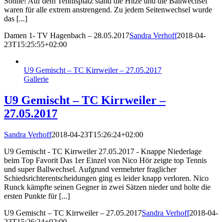
Sonne! Auf dem Tennisplatz stand die Hitze und die Ballwechsel
waren für alle extrem anstrengend. Zu jedem Seitenwechsel wurde
das [...]
Damen 1- TV Hagenbach – 28.05.2017
Sandra Verhoff
2018-04-
23T15:25:55+02:00
U9 Gemischt – TC Kirrweiler – 27.05.2017
Gallerie
U9 Gemischt – TC Kirrweiler –
27.05.2017
Sandra Verhoff
2018-04-23T15:26:24+02:00
U9 Gemischt - TC Kirrweiler 27.05.2017 - Knappe Niederlage
beim Top Favorit Das 1er Einzel von Nico Hör zeigte top Tennis
und super Ballwechsel. Aufgrund vermehrter fraglicher
Schiedsrichterentscheidungen ging es leider knapp verloren. Nico
Runck kämpfte seinen Gegner in zwei Sätzen nieder und holte die
ersten Punkte für [...]
U9 Gemischt – TC Kirrweiler – 27.05.2017
Sandra Verhoff
2018-04-
23T15:26:24+02:00