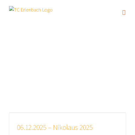
Zum
Inhalt
springen
Archiv für
das Jahr:
2025
06.12.2025 – Nikolaus 2025